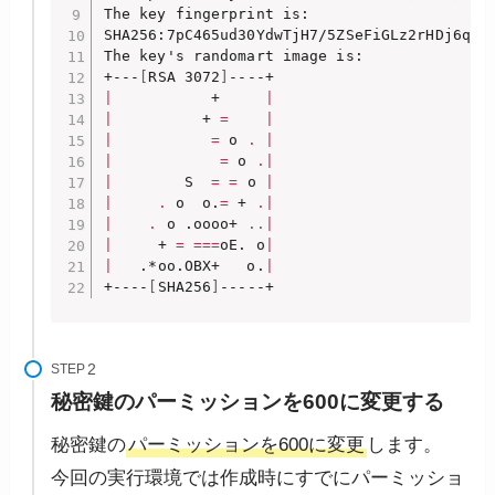
The key fingerprint is:

SHA256:7pC465ud30YdwTjH7/5ZSeFiGLz2rHDj6q+Xa
The key's randomart image is:

+---
[
RSA 3072
]
|
           +     
|
|
          + 
=
|
|
=
 o 
.
|
|
=
 o 
.
|
|
        S  
=
=
 o 
|
|
.
 o  o.
=
 + 
.
|
|
.
 o .oooo+ 
..
|
|
     + 
=
==
=
oE. o
|
|
   .*oo.OBX+   o.
|
+----
[
SHA256
]
-----+
STEP
秘密鍵のパーミッションを600に変更する
秘密鍵の
パーミッションを600に変更
します。
今回の実行環境では作成時にすでにパーミッショ