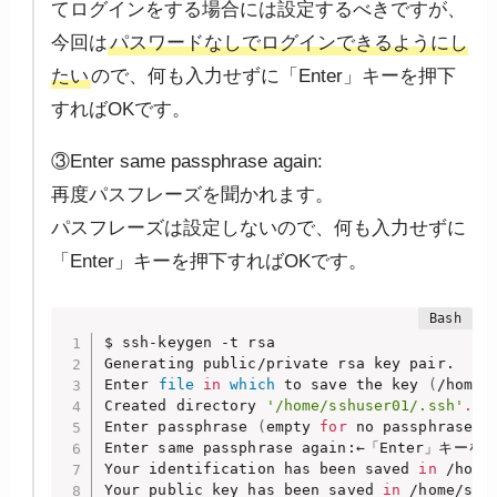
てログインをする場合には設定するべきですが、
今回は
パスワードなしでログインできるようにし
たい
ので、何も入力せずに「Enter」キーを押下
すればOKです。
③Enter same passphrase again:
再度パスフレーズを聞かれます。
パスフレーズは設定しないので、何も入力せずに
「Enter」キーを押下すればOKです。
$ ssh-keygen -t rsa

Generating public/private rsa key pair.

Enter 
file
in
which
 to save the key 
(
/home/
Created directory 
'/home/sshuser01/.ssh'
.
Enter passphrase 
(
empty 
for
 no passphrase
)
:
Enter same passphrase again:←「Enter」キーを
Your identification has been saved 
in
 /home
Your public key has been saved 
in
 /home/sshu