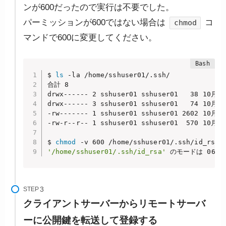
ンが600だったので実行は不要でした。
パーミッションが600ではない場合は
コ
chmod
マンドで600に変更してください。
$ 
ls
 -la /home/sshuser01/.ssh/

合計 8

drwx------ 2 sshuser01 sshuser01   38 10月 2
drwx------ 3 sshuser01 sshuser01   74 10月 2
-rw------- 1 sshuser01 sshuser01 2602 10月 27
-rw-r--r-- 1 sshuser01 sshuser01  570 10月 2
$ 
chmod
'/home/sshuser01/.ssh/id_rsa'
 のモードは 0600
STEP
クライアントサーバーからリモートサーバ
ーに公開鍵を転送して登録する