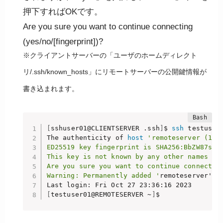
押下すればOKです。
Are you sure you want to continue connecting
(yes/no/[fingerprint])?
※クライアントサーバーの「ユーザのホームディレクト
リ/.ssh/known_hosts」にリモートサーバーの公開鍵情報が
書き込まれます。
[
sshuser01@CLIENTSERVER .ssh
]
$ 
ssh
 testuser0
The authenticity of 
host
'remoteserver (192
ED25519 key fingerprint is SHA256:BbZW87sA5Z
This key is not known by any other names

Are you sure you want to continue connecting
Warning: Permanently added '
remoteserver' 
(
[
testuser01@REMOTESERVER ~
]
$