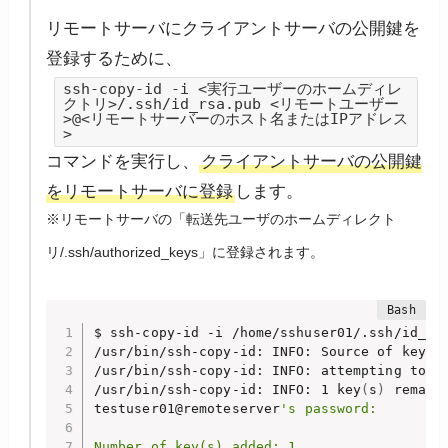
リモートサーバにクライアントサーバの公開鍵を
登録するために、
ssh-copy-id -i <実行ユーザーのホームディレ
クトリ>/.ssh/id_rsa.pub <リモートユーザー
>@<リモートサーバーのホスト名またはIPアドレス
>
コマンドを実行し、
クライアントサーバの公開鍵
をリモートサーバに登録
します。
※リモートサーバの「転送先ユーザのホームディレクト
リ/.ssh/authorized_keys」に登録されます。
$ ssh-copy-id -i /home/sshuser01/.ssh/id_rsa
/usr/bin/ssh-copy-id: INFO: Source of key
(
s
/usr/bin/ssh-copy-id: INFO: attempting to l
/usr/bin/ssh-copy-id: INFO: 1 key
(
s
)
 remain
testuser01@remoteserver
's password:

Number of key(s) added: 1
