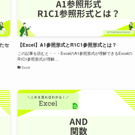
れたセ
【Excel】A1参照形式とR1C1参照形式とは？
この記事を読むと・・・ExcelのA1参照形式が理解できるExcelの
R1C1参照形式が理解...
Excel