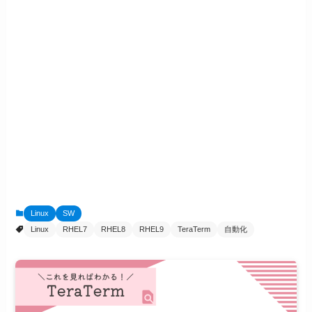
Linux
SW
Linux
RHEL7
RHEL8
RHEL9
TeraTerm
自動化