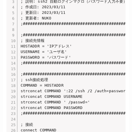
; 説明: ssh2 自動ログインマクロ（パスワード入力不要）

; 作成日: 2023/03/11

; 更新日: 2023/03/11

; 更新者: NUKO

;##############################################
;##############################################
; 接続先情報

HOSTADDR = 'IPアドレス'

USERNAME = 'ユーザ名'

PASSWORD = 'パスワード'

;##############################################
;##############################################
; ssh接続処理

COMMAND = HOSTADDR

strconcat COMMAND ':22 /ssh /2 /auth=password /
strconcat COMMAND USERNAME

strconcat COMMAND ' /passwd='

strconcat COMMAND PASSWORD

;##############################################
; 接続

connect COMMAND
