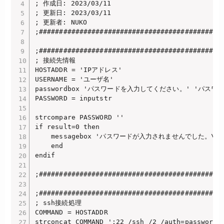
; 作成日: 2023/03/11

; 更新日: 2023/03/11

; 更新者: NUKO

;##############################################
;##############################################
; 接続先情報

HOSTADDR = 'IPアドレス'

USERNAME = 'ユーザ名'

passwordbox 'パスワードを入力してください。' 'パスワー
PASSWORD = inputstr

strcompare PASSWORD '' 

if result=0 then 

    messagebox 'パスワードが入力されませんでした。\
    end 

endif

;##############################################
;##############################################
; ssh接続処理

COMMAND = HOSTADDR

strconcat COMMAND ':22 /ssh /2 /auth=password /