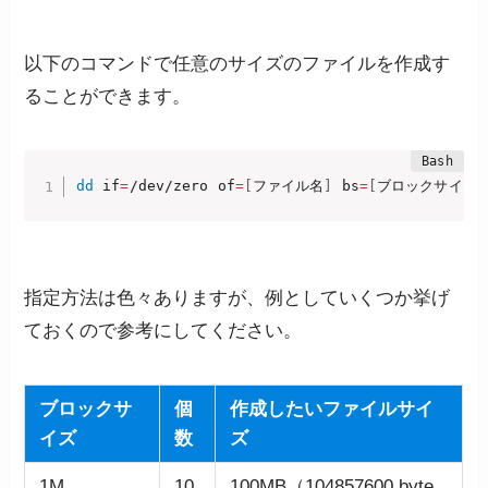
以下のコマンドで任意のサイズのファイルを作成す
ることができます。
dd
 if
=
/dev/zero of
=
[
ファイル名
]
 bs
=
[
ブロックサイズ
]
指定方法は色々ありますが、例としていくつか挙げ
ておくので参考にしてください。
ブロックサ
個
作成したいファイルサイ
イズ
数
ズ
1M
10
100MB（104857600 byte